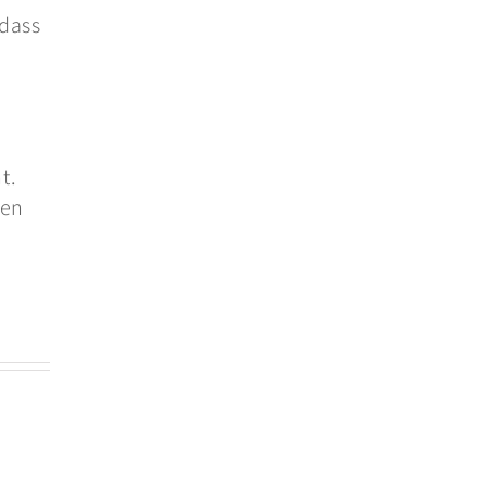
 dass
n
m
t.
den